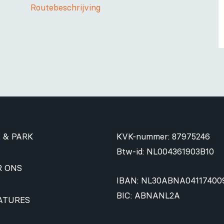
Routebeschrijving
 & PARK
KVK-nummer: 87975246
Btw-id: NL004361903B10
R ONS
IBAN: NL30ABNA04117400
BIC: ABNANL2A
ATURES