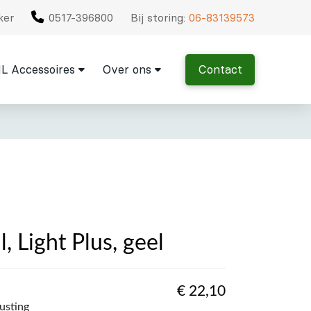
ker
0517-396800
Bij storing:
06-83139573
L Accessoires
Over ons
Contact
l, Light Plus, geel
€
22,10
rusting