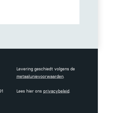
Levering geschiedt volgens de
metaalunievoorwaarden
.
91
Lees hier ons
privacybeleid
.