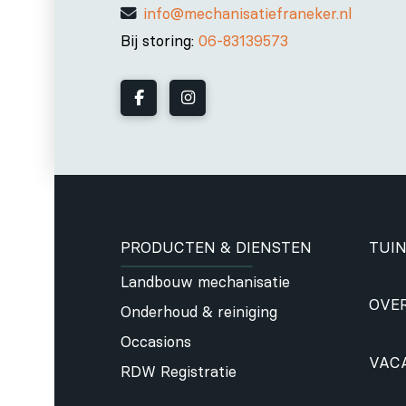
info@mechanisatiefraneker.nl
Bij storing:
06-83139573
PRODUCTEN & DIENSTEN
TUIN
Landbouw mechanisatie
OVE
Onderhoud & reiniging
Occasions
VAC
RDW Registratie