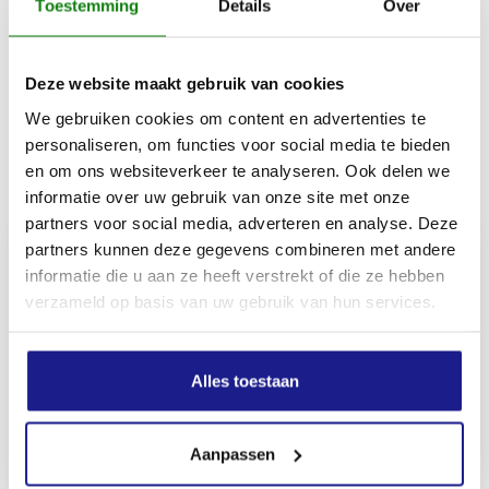
Toestemming
Details
Over
Materiaalsamenstelling bovenmateriaal
100 % polyester
Deze website maakt gebruik van cookies
We gebruiken cookies om content en advertenties te
personaliseren, om functies voor social media te bieden
en om ons websiteverkeer te analyseren. Ook delen we
Inhoud door
informatie over uw gebruik van onze site met onze
partners voor social media, adverteren en analyse. Deze
partners kunnen deze gegevens combineren met andere
informatie die u aan ze heeft verstrekt of die ze hebben
verzameld op basis van uw gebruik van hun services.
MECHANISATIE FRANEKER
Kiehoek 26
8801 RD Franeker
Alles toestaan
0517-396800
Aanpassen
info@mechanisatiefraneker.nl