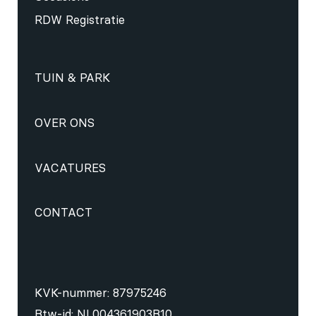
RDW Registratie
TUIN & PARK
OVER ONS
VACATURES
CONTACT
KVK-nummer: 87975246
Btw-id: NL004361903B10