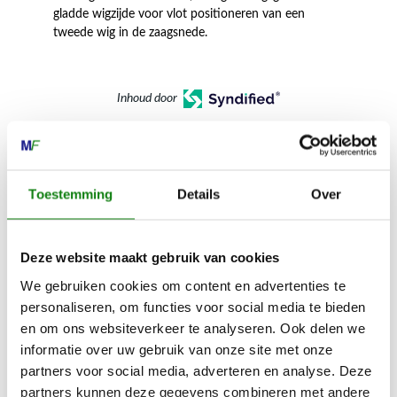
gladde wigzijde voor vlot positioneren van een
tweede wig in de zaagsnede.
Inhoud door
Toestemming
Details
Over
MECHANISATIE FRANEKER
Kiehoek 26
Deze website maakt gebruik van cookies
8801 RD Franeker
We gebruiken cookies om content en advertenties te
personaliseren, om functies voor social media te bieden
0517-396800
en om ons websiteverkeer te analyseren. Ook delen we
info@mechanisatiefraneker.nl
informatie over uw gebruik van onze site met onze
partners voor social media, adverteren en analyse. Deze
Bij storing:
06-83139573
partners kunnen deze gegevens combineren met andere