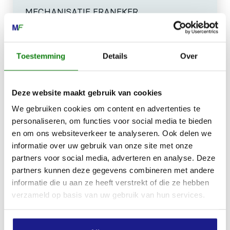
MECHANISATIE FRANEKER
Kiehoek 26
8801 RD Franeker
Toestemming
Details
Over
0517-396800
info@mechanisatiefraneker.nl
Deze website maakt gebruik van cookies
Bij storing:
06-83139573
We gebruiken cookies om content en advertenties te
personaliseren, om functies voor social media te bieden
en om ons websiteverkeer te analyseren. Ook delen we
informatie over uw gebruik van onze site met onze
partners voor social media, adverteren en analyse. Deze
partners kunnen deze gegevens combineren met andere
OPENINGSTIJDEN
informatie die u aan ze heeft verstrekt of die ze hebben
Maandag t/m vrijdag:
07:30 - 17:00
verzameld op basis van uw gebruik van hun services.
Zaterdag:
09:00 - 12:00
Zondag: gesloten