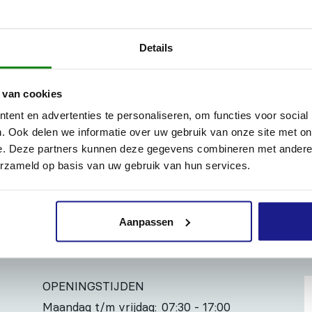
dige vervangtegenmes voor de STIHL ASA 140 accusnoeischaar 
it duurzaam materiaal en biedt een uitstekende levensduur en o
Details
omvat ook het benodigde gereedschap om het mes te vervangen. 
 van cookies
 snel en eenvoudig, zowel in de werkplaats als direct op locatie
ent en advertenties te personaliseren, om functies voor social
. Ook delen we informatie over uw gebruik van onze site met on
e. Deze partners kunnen deze gegevens combineren met andere i
erzameld op basis van uw gebruik van hun services.
Inhoud door
Aanpassen
OPENINGSTIJDEN
Maandag t/m vrijdag:
07:30 - 17:00