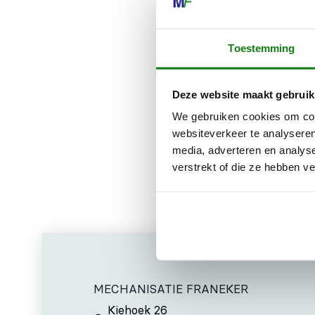
Het hoogwaar
vervaardigd u
Toestemming
slijtvastheid.
De levering 
Deze website maakt gebruik
het onderhoud
We gebruiken cookies om cont
websiteverkeer te analyseren
media, adverteren en analys
verstrekt of die ze hebben v
MECHANISATIE FRANEKER
Kiehoek 26