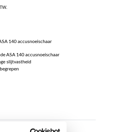
 BTW.
ASA 140 accusnoeischaar
 de ASA 140 accusnoeischaar
e slijtvastheid
nbegrepen