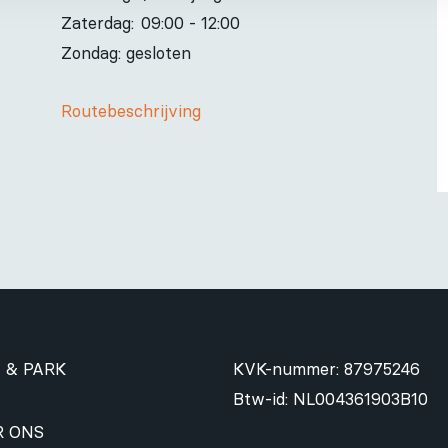
Zaterdag:
09:00 - 12:00
Zondag: gesloten
Routebeschrijving
 & PARK
KVK-nummer: 87975246
Btw-id: NL004361903B10
R ONS