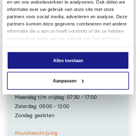
en om ons websiteverkeer te analyseren. Ook delen we
8801 RD Franeker
informatie over uw gebruik van onze site met onze
partners voor social media, adverteren en analyse. Deze
partners kunnen deze gegevens combineren met andere
0517-396800
informatie die u aan ze heeft verstrekt of die ze hebben
info@mechanisatiefraneker.nl
verzameld op basis van uw gebruik van hun services.
Bij storing:
06-83139573
Alles toestaan
Aanpassen
OPENINGSTIJDEN
Maandag t/m vrijdag:
07:30 - 17:00
Zaterdag:
09:00 - 12:00
Zondag: gesloten
Routebeschrijving