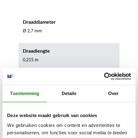
Draaddiameter
Ø 2,7 mm
Draadlengte
0,215 m
Inhoud door
Toestemming
Details
Over
Deze website maakt gebruik van cookies
We gebruiken cookies om content en advertenties te
MECHANISATIE FRANEKER
personaliseren, om functies voor social media te bieden
Kiehoek 26