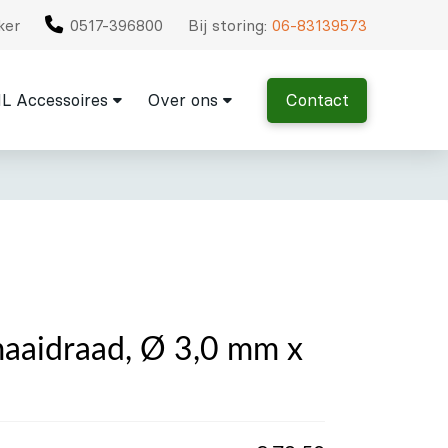
ker
0517-396800
Bij storing:
06-83139573
L Accessoires
Over ons
Contact
maaidraad, Ø 3,0 mm x