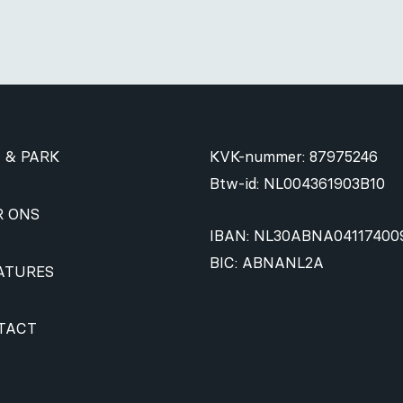
 & PARK
KVK-nummer: 87975246
Btw-id: NL004361903B10
R ONS
IBAN: NL30ABNA04117400
BIC: ABNANL2A
ATURES
TACT