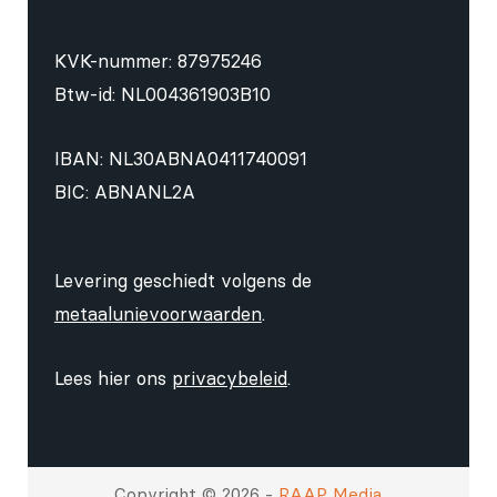
KVK-nummer: 87975246
Btw-id: NL004361903B10
IBAN: NL30ABNA0411740091
BIC: ABNANL2A
Levering geschiedt volgens de
metaalunievoorwaarden
.
Lees hier ons
privacybeleid
.
Copyright © 2026 -
RAAP Media