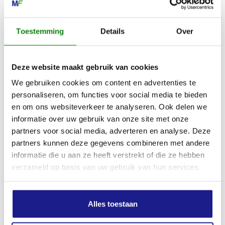
0517-396800
Toestemming
Details
Over
info@mechanisatiefraneker.nl
Bij storing:
06-83139573
Deze website maakt gebruik van cookies
We gebruiken cookies om content en advertenties te
personaliseren, om functies voor social media te bieden
en om ons websiteverkeer te analyseren. Ook delen we
informatie over uw gebruik van onze site met onze
OPENINGSTIJDEN
partners voor social media, adverteren en analyse. Deze
Maandag t/m vrijdag:
07:30 - 17:00
partners kunnen deze gegevens combineren met andere
informatie die u aan ze heeft verstrekt of die ze hebben
Zaterdag:
09:00 - 12:00
verzameld op basis van uw gebruik van hun services.
Zondag: gesloten
Routebeschrijving
Alles toestaan