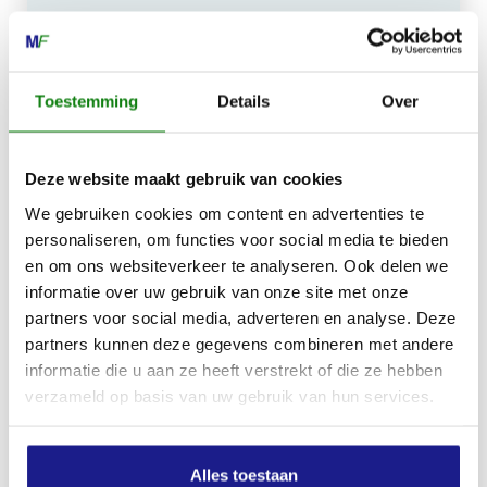
Kiehoek 26
8801 RD Franeker
Toestemming
Details
Over
0517-396800
info@mechanisatiefraneker.nl
Deze website maakt gebruik van cookies
Bij storing:
06-83139573
We gebruiken cookies om content en advertenties te
personaliseren, om functies voor social media te bieden
en om ons websiteverkeer te analyseren. Ook delen we
informatie over uw gebruik van onze site met onze
partners voor social media, adverteren en analyse. Deze
partners kunnen deze gegevens combineren met andere
OPENINGSTIJDEN
informatie die u aan ze heeft verstrekt of die ze hebben
Maandag t/m vrijdag:
07:30 - 17:00
verzameld op basis van uw gebruik van hun services.
Zaterdag:
09:00 - 12:00
Zondag: gesloten
Alles toestaan