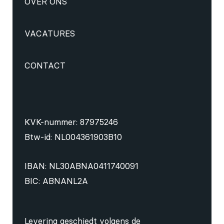
OVER ONS
VACATURES
CONTACT
KVK-nummer: 87975246
Btw-id: NL004361903B10
IBAN: NL30ABNA0411740091
BIC: ABNANL2A
Levering geschiedt volgens de