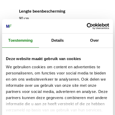
Lengte beenbescherming
90 cm
Gewicht
Toestemming
Details
Over
1700 g
Deze website maakt gebruik van cookies
Materiaalsamenstelling bovenmateriaal
We gebruiken cookies om content en advertenties te
100 % polyester; verstevigingen: 85% polyester,
15% katoen
personaliseren, om functies voor social media te bieden
en om ons websiteverkeer te analyseren. Ook delen we
informatie over uw gebruik van onze site met onze
Snijbeschermingsklasse
partners voor social media, adverteren en analyse. Deze
1
partners kunnen deze gegevens combineren met andere
informatie die u aan ze heeft verstrekt of die ze hebben
verzameld op basis van uw gebruik van hun services.