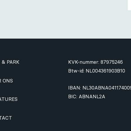
 & PARK
KVK-nummer: 87975246
Btw-id: NL004361903B10
R ONS
IBAN: NL30ABNA04117400
BIC: ABNANL2A
ATURES
TACT