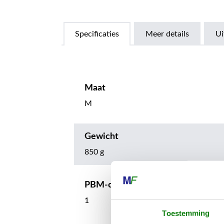
Specificaties
Meer details
Ui
Maat
M
Gewicht
850 g
PBM-categorie
1
Toestemming