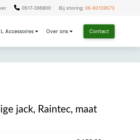
ker
0517-396800
Bij storing:
06-83139573
L Accessoires
Over ons
Contact
ge jack, Raintec, maat