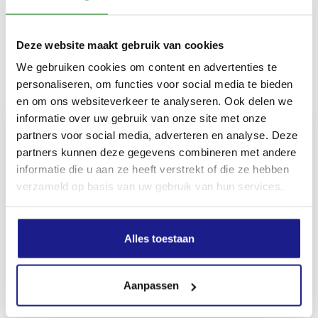
850 g
Deze website maakt gebruik van cookies
We gebruiken cookies om content en advertenties te
Inhoud door
personaliseren, om functies voor social media te bieden
en om ons websiteverkeer te analyseren. Ook delen we
informatie over uw gebruik van onze site met onze
partners voor social media, adverteren en analyse. Deze
partners kunnen deze gegevens combineren met andere
MECHANISATIE FRANEKER
informatie die u aan ze heeft verstrekt of die ze hebben
verzameld op basis van uw gebruik van hun services.
Kiehoek 26
8801 RD Franeker
Alles toestaan
0517-396800
info@mechanisatiefraneker.nl
Aanpassen
Bij storing:
06-83139573