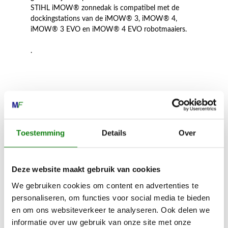
STIHL iMOW® zonnedak is compatibel met de
dockingstations van de iMOW® 3, iMOW® 4,
iMOW® 3 EVO en iMOW® 4 EVO robotmaaiers.
.
Inhoud door
Toestemming
Details
Over
MECHANISATIE FRANEKER
Deze website maakt gebruik van cookies
Kiehoek 26
We gebruiken cookies om content en advertenties te
8801 RD Franeker
personaliseren, om functies voor social media te bieden
en om ons websiteverkeer te analyseren. Ook delen we
informatie over uw gebruik van onze site met onze
0517-396800