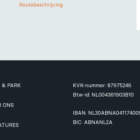
Routebeschrijving
 & PARK
KVK-nummer: 87975246
Btw-id: NL004361903B10
R ONS
IBAN: NL30ABNA04117400
BIC: ABNANL2A
ATURES