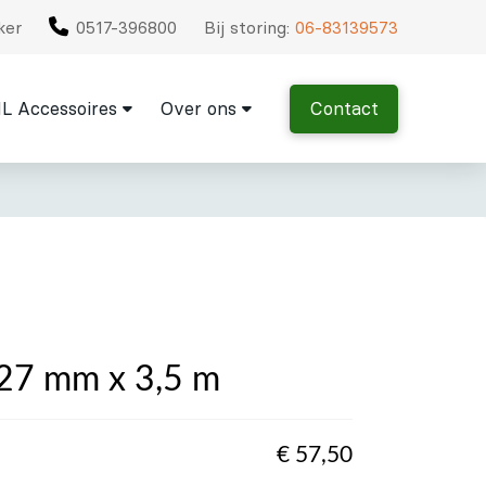
ker
0517-396800
Bij storing:
06-83139573
L Accessoires
Over ons
Contact
 27 mm x 3,5 m
€
57,50