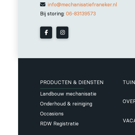
info@mechanisatiefraneker.nl
Bij storing:
06-83139573
PRODUCTEN & DIENSTEN
TUIN
Landbouw mechanisatie
OVE
Onderhoud & reiniging
Occasions
VAC
RDW Registratie