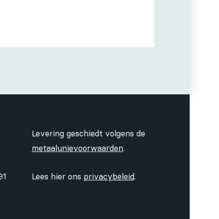
Levering geschiedt volgens de
metaalunievoorwaarden
.
91
Lees hier ons
privacybeleid
.