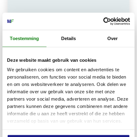
MECHANISATIE FRANEKER
Kiehoek 26
8801 RD Franeker
Toestemming
Details
Over
0517-396800
Deze website maakt gebruik van cookies
info@mechanisatiefraneker.nl
We gebruiken cookies om content en advertenties te
Bij storing:
06-83139573
personaliseren, om functies voor social media te bieden
en om ons websiteverkeer te analyseren. Ook delen we
informatie over uw gebruik van onze site met onze
partners voor social media, adverteren en analyse. Deze
partners kunnen deze gegevens combineren met andere
informatie die u aan ze heeft verstrekt of die ze hebben
OPENINGSTIJDEN
verzameld op basis van uw gebruik van hun services.
Maandag t/m vrijdag:
07:30 - 17:00
Zaterdag:
09:00 - 12:00