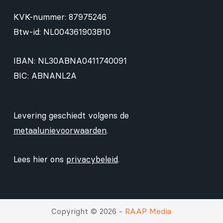
KVK-nummer: 87975246
Btw-id: NL004361903B10
IBAN: NL30ABNA0411740091
BIC: ABNANL2A
Levering geschiedt volgens de
metaalunievoorwaarden
.
Lees hier ons
privacybeleid
.
Copyright © 2026 -
RAAP Media