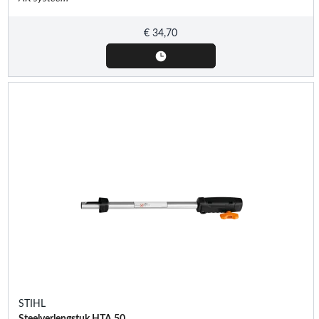
€
34,70
STIHL
Steelverlengstuk HTA 50