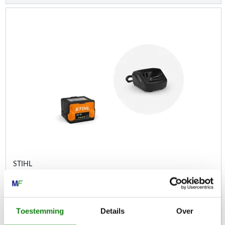
STIHL
Starterset, met accu AK 10 en lader AL 101
Accu's en laders
Toestemming
Details
Over