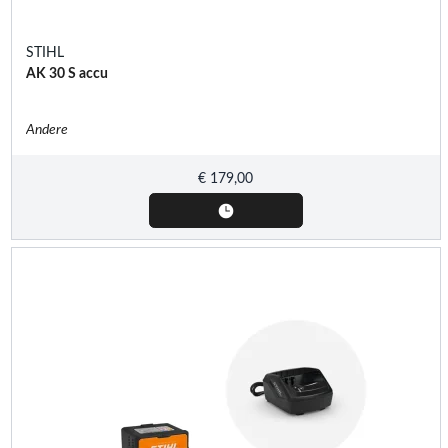
STIHL
AK 30 S accu
Andere
€
179,00