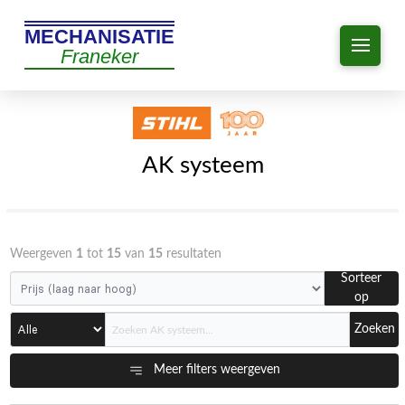
MECHANISATIE
Franeker
AK systeem
Weergeven
1
tot
15
van
15
resultaten
Sorteer
op
Zoeken
Meer filters weergeven