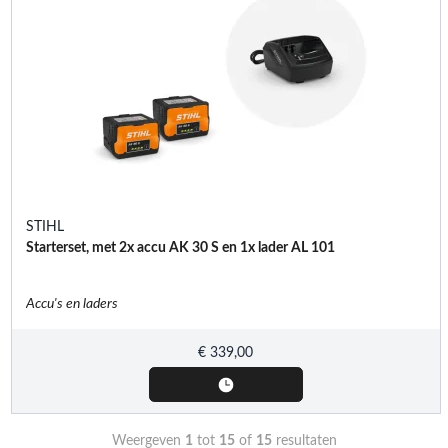
STIHL
Starterset, met 2x accu AK 30 S en 1x lader AL 101
Accu's en laders
€
339,00
Weergeven
1
tot
15
of
15
resultaten