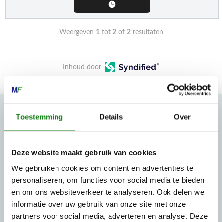
Weergeven
1
tot
2
of
2
resultaten
Inhoud door
Toestemming
Details
Over
MECHANISATIE FRANEKER
Kiehoek 26
Deze website maakt gebruik van cookies
8801 RD Franeker
We gebruiken cookies om content en advertenties te
personaliseren, om functies voor social media te bieden
0517-396800
en om ons websiteverkeer te analyseren. Ook delen we
informatie over uw gebruik van onze site met onze
info@mechanisatiefraneker.nl
partners voor social media, adverteren en analyse. Deze
Bij storing:
06-83139573