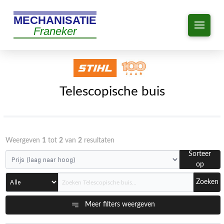
MECHANISATIE
Franeker
Telescopische buis
Weergeven
1
tot
2
van
2
resultaten
Sorteer
op
Zoeken
Meer filters weergeven