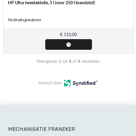
HP Ultra tweetaktolie, 5 l (voor 250 l brandstof)
Verbruiksgoederen
€
110,00
Weergeven
1
tot
8
of
8
resultaten
Inhoud door
MECHANISATIE FRANEKER