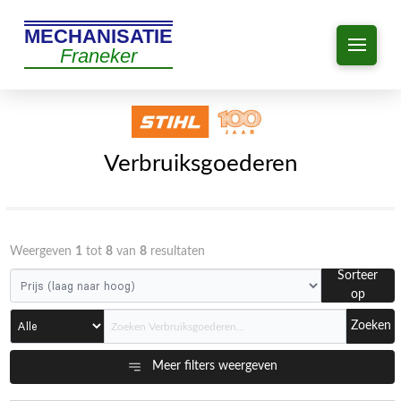
MECHANISATIE
Franeker
Verbruiksgoederen
Weergeven
1
tot
8
van
8
resultaten
Sorteer
op
Zoeken
Meer filters weergeven