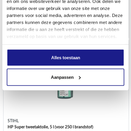
en om ons websiteverkeer te analyseren. Ook delen we
Verbruiksgoederen
informatie over uw gebruik van onze site met onze
partners voor social media, adverteren en analyse. Deze
€
25,00
partners kunnen deze gegevens combineren met andere
informatie die u aan ze heeft verstrekt of die ze hebben
verzameld op basis van uw gebruik van hun services.
Alles toestaan
Aanpassen
STIHL
HP Super tweetaktolie, 5 l (voor 250 l brandstof)