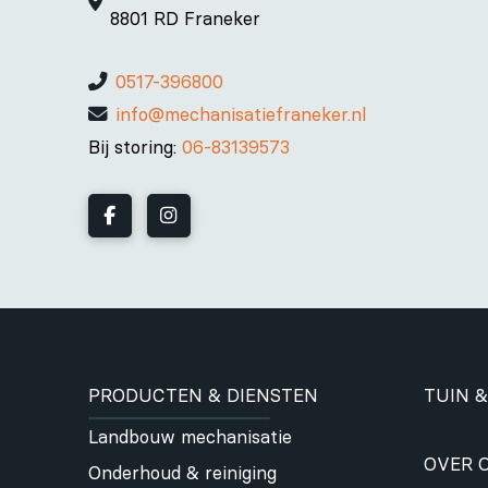
8801 RD Franeker
0517-396800
info@mechanisatiefraneker.nl
Bij storing:
06-83139573
PRODUCTEN & DIENSTEN
TUIN &
Landbouw mechanisatie
OVER 
Onderhoud & reiniging