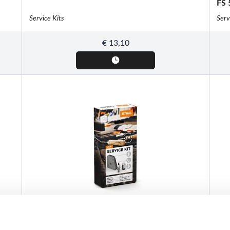
FS 
Service Kits
Serv
€
13,10
STIHL
STI
Service Kit 29, voor verschillende
Ser