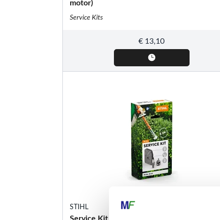
motor)
Service Kits
€
13,10
STIHL
Service Kit 34, voor HS 82 en HS 87