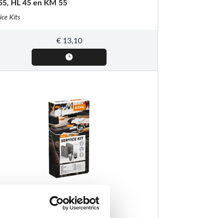
55, HL 45 en KM 55
ice Kits
€
13,10
HL
vice Kit 22, voor verschillende