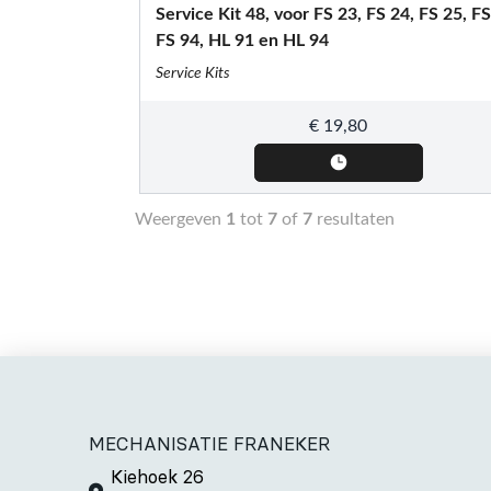
Service Kit 48, voor FS 23, FS 24, FS 25, FS
FS 94, HL 91 en HL 94
Service Kits
€
19,80
Weergeven
1
tot
7
of
7
resultaten
MECHANISATIE FRANEKER
Kiehoek 26