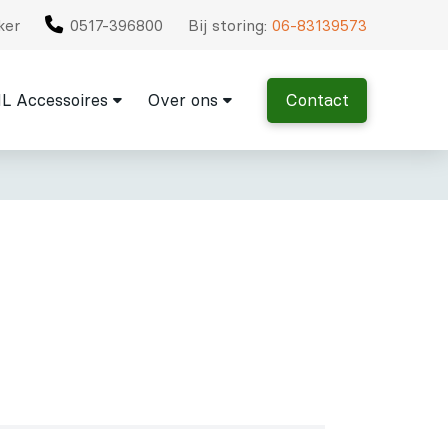
ker
0517-396800
Bij storing:
06-83139573
L Accessoires
Over ons
Contact