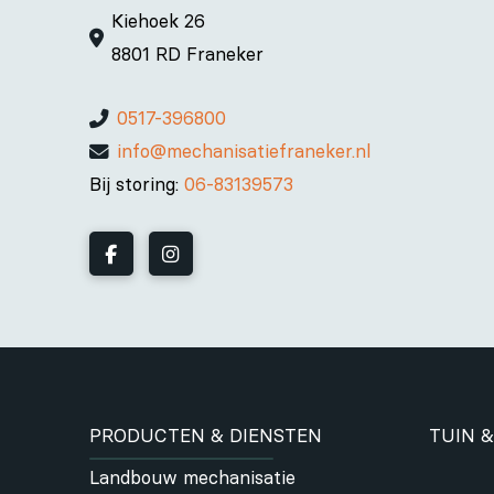
Kiehoek 26
8801 RD Franeker
0517-396800
info@mechanisatiefraneker.nl
Bij storing:
06-83139573
PRODUCTEN & DIENSTEN
TUIN &
Landbouw mechanisatie