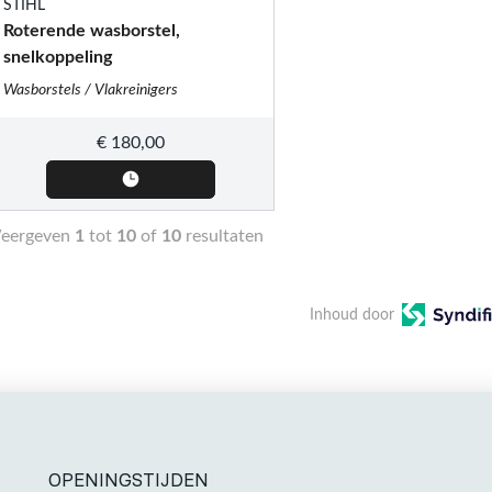
STIHL
Roterende wasborstel,
snelkoppeling
Wasborstels / Vlakreinigers
€
180,00
eergeven
1
tot
10
of
10
resultaten
Inhoud door
OPENINGSTIJDEN