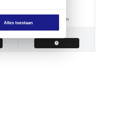
Roterende borstelrol
Wasborstels / Vlakreinigers
Alles toestaan
€
90,00