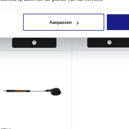
Roterende wasborstel
Vlakreiniger RA 110
Wasborstels / Vlakreinigers
Wasborstels / Vlakreinigers
Aanpassen
€
74,00
€
49,40