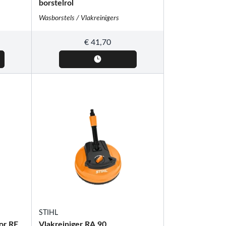
borstelrol
Wasborstels / Vlakreinigers
€
41,70
STIHL
or RE
Vlakreiniger RA 90