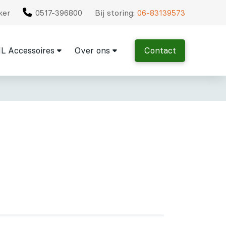
ker
0517-396800
Bij storing:
06-83139573
L Accessoires
Over ons
Contact