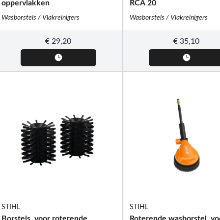
oppervlakken
RCA 20
Wasborstels / Vlakreinigers
Wasborstels / Vlakreinigers
€
29,20
€
35,10
STIHL
STIHL
Borstels, voor roterende
Roterende wasborstel, vo