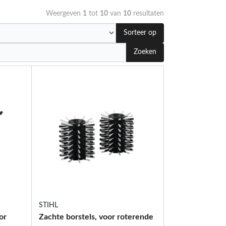
Weergeven
1
tot
10
van
10
resultaten
Sorteer op
Zoeken
STIHL
or
Zachte borstels, voor roterende