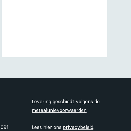
Levering geschiedt volgens de
metaalunievoorwaarden
.
0091
Lees hier ons
privacybeleid
.