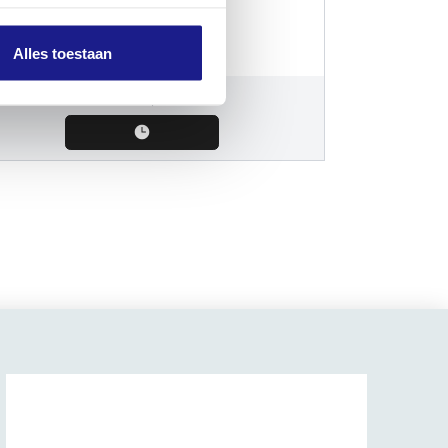
enzingsdraad
Alles toestaan
€
402,90