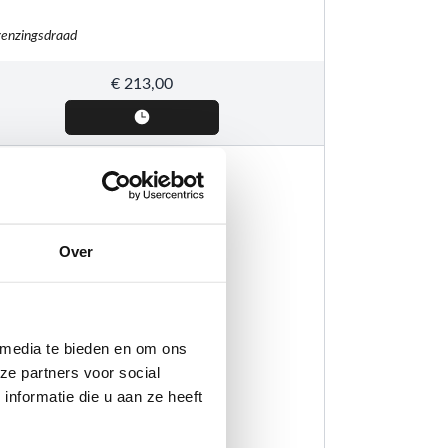
enzingsdraad
€
213,00
Over
 media te bieden en om ons
ze partners voor social
nformatie die u aan ze heeft
HL
W® begrenzingsdraad, 300 m