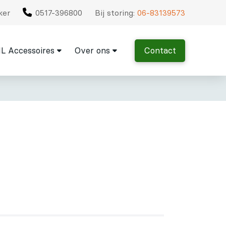
ker
0517-396800
Bij storing:
06-83139573
L Accessoires
Over ons
Contact