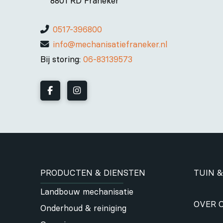
8801 RD Franeker
0517-396800
info@mechanisatiefraneker.nl
Bij storing:
06-83139573
PRODUCTEN & DIENSTEN
TUIN &
Landbouw mechanisatie
OVER 
Onderhoud & reiniging