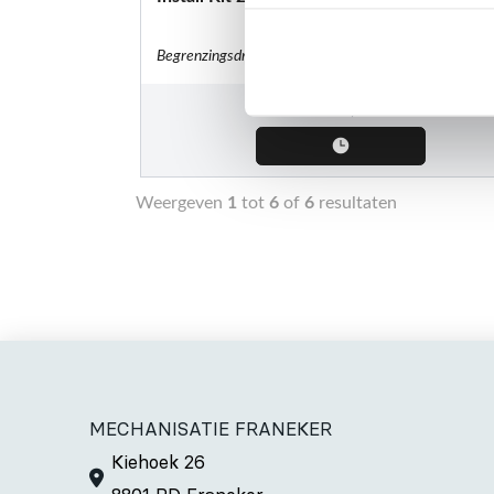
Begrenzingsdraad
€
229,00
Weergeven
1
tot
6
of
6
resultaten
MECHANISATIE FRANEKER
Kiehoek 26