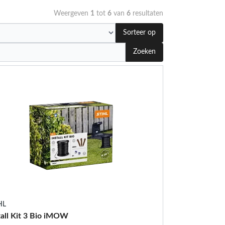
Weergeven
1
tot
6
van
6
resultaten
Sorteer op
Zoeken
HL
tall Kit 3 Bio iMOW