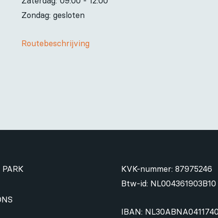
Zaterdag:
09:00 - 12:00
Zondag: gesloten
Routebeschrijving
 PARK
KVK-nummer: 87975246
Btw-id: NL004361903B10
ONS
IBAN: NL30ABNA041174