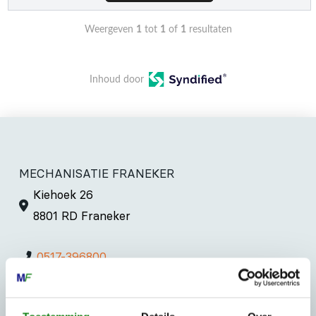
Weergeven
1
tot
1
of
1
resultaten
Inhoud door
MECHANISATIE FRANEKER
Kiehoek 26
8801 RD Franeker
0517-396800
info@mechanisatiefraneker.nl
Bij storing:
06-83139573