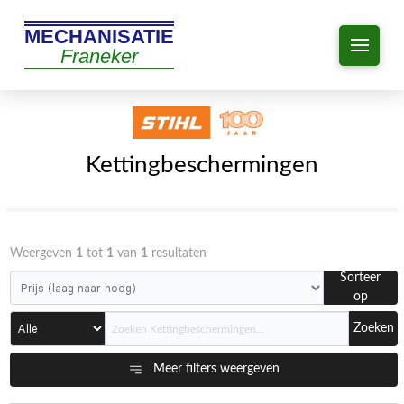
MECHANISATIE
Franeker
Kettingbeschermingen
Weergeven
1
tot
1
van
1
resultaten
Sorteer
op
Zoeken
Meer filters weergeven