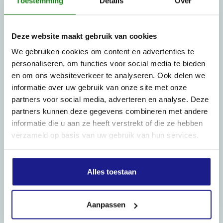
Toestemming
Details
Over
Deze website maakt gebruik van cookies
We gebruiken cookies om content en advertenties te
OPENINGSTIJDEN
personaliseren, om functies voor social media te bieden
en om ons websiteverkeer te analyseren. Ook delen we
Maandag t/m vrijdag:
07:30 - 17:00
informatie over uw gebruik van onze site met onze
Zaterdag:
09:00 - 12:00
partners voor social media, adverteren en analyse. Deze
Zondag: gesloten
partners kunnen deze gegevens combineren met andere
informatie die u aan ze heeft verstrekt of die ze hebben
Routebeschrijving
verzameld op basis van uw gebruik van hun services.
Alles toestaan
Aanpassen