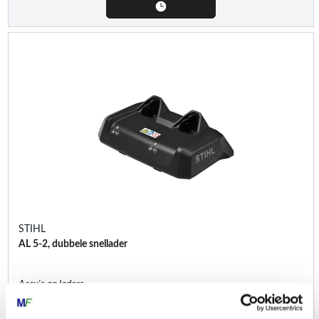
STIHL
AL 5-2, dubbele snellader
Accu's en laders
€
109,00