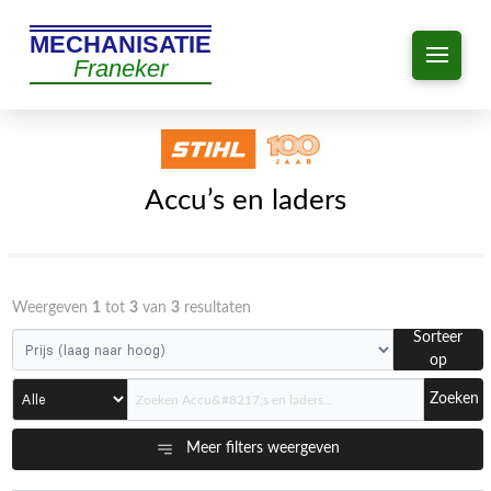
MECHANISATIE
Franeker
Accu’s en laders
Weergeven
1
tot
3
van
3
resultaten
Sorteer
op
Zoeken
Meer filters weergeven