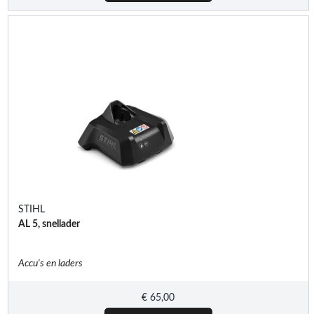
STIHL
AL 5, snellader
Accu's en laders
€
65,00