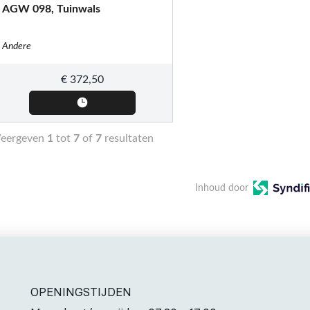
AGW 098, Tuinwals
Andere
€
372,50
eergeven
1
tot
7
of
7
resultaten
Inhoud door
OPENINGSTIJDEN