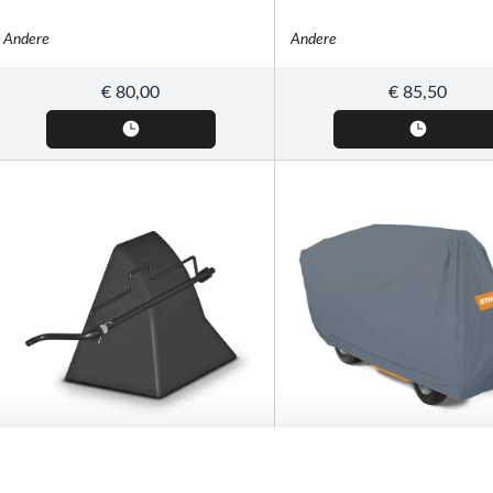
Andere
Andere
€
80,00
€
85,50
STIHL
STIHL
ADF 400, Deflector
AAH 200, Afdekkap