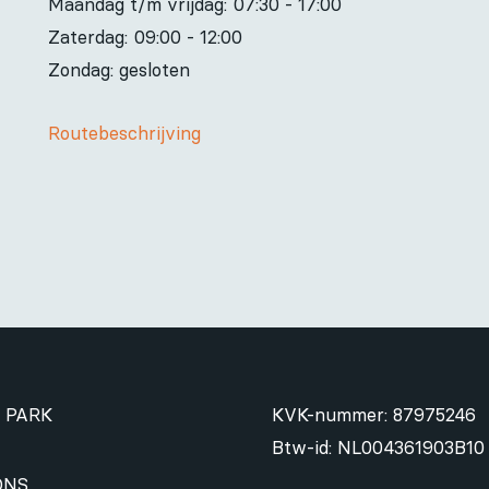
Maandag t/m vrijdag:
07:30 - 17:00
Zaterdag:
09:00 - 12:00
Zondag: gesloten
Routebeschrijving
 PARK
KVK-nummer: 87975246
Btw-id: NL004361903B10
ONS