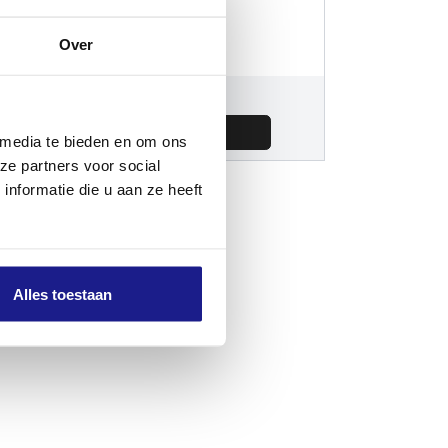
Over
Andere
€
185,00
 media te bieden en om ons
ze partners voor social
nformatie die u aan ze heeft
Alles toestaan