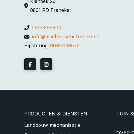
Kiehoek 26
8801 RD Franeker
0517-396800
info@mechanisatiefraneker.nl
Bij storing:
06-83139573
PRODUCTEN & DIENSTEN
TUIN &
Landbouw mechanisatie
OVER 