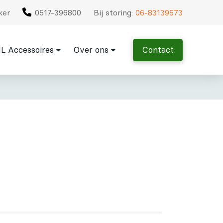
ker
0517-396800
Bij storing:
06-83139573
L Accessoires
Over ons
Contact