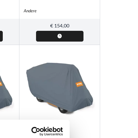
Andere
€
154,00
STIHL
AAH 300, Afdekkap