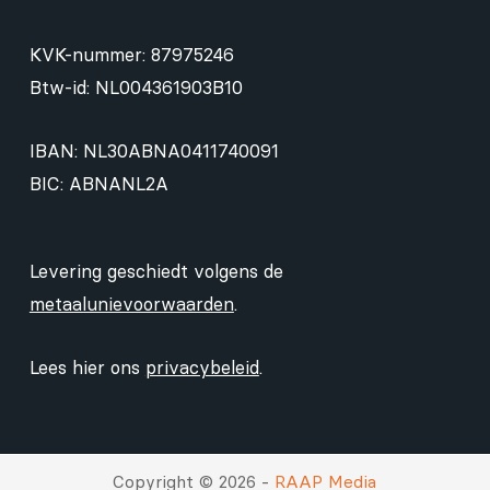
KVK-nummer: 87975246
Btw-id: NL004361903B10
IBAN: NL30ABNA0411740091
BIC: ABNANL2A
Levering geschiedt volgens de
metaalunievoorwaarden
.
Lees hier ons
privacybeleid
.
Copyright © 2026 -
RAAP Media