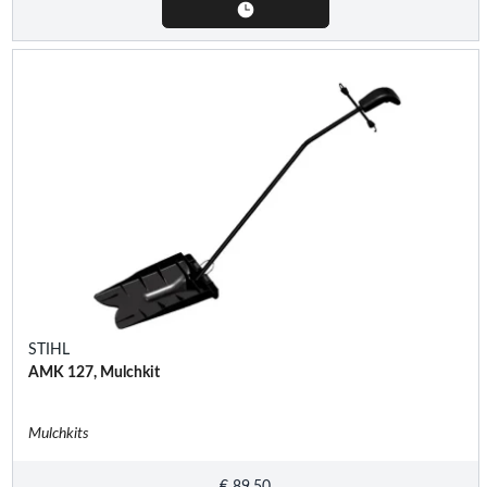
STIHL
AMK 127, Mulchkit
Mulchkits
€
89,50