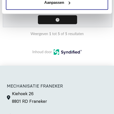
Aanpassen
€
120,00
Weergeven
1
tot
5
of
5
resultaten
Inhoud door
MECHANISATIE FRANEKER
Kiehoek 26
8801 RD Franeker