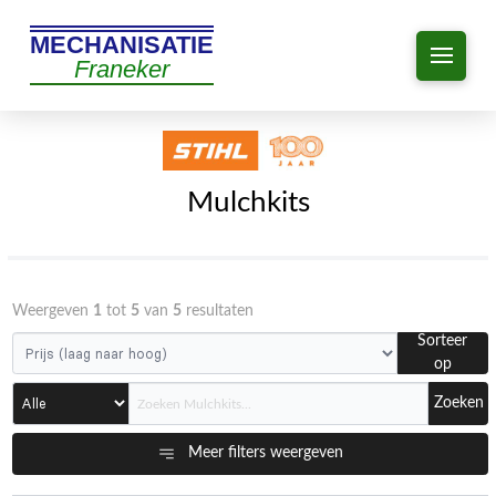
MECHANISATIE
Franeker
Mulchkits
Weergeven
1
tot
5
van
5
resultaten
Sorteer
op
Zoeken
Meer filters weergeven