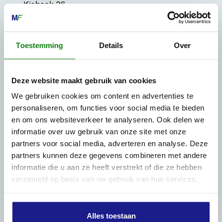
Kiehoek 26
8801 RD Franeker
Toestemming
Details
Over
0517-396800
info@mechanisatiefraneker.nl
Bij storing:
06-83139573
Deze website maakt gebruik van cookies
We gebruiken cookies om content en advertenties te
personaliseren, om functies voor social media te bieden
en om ons websiteverkeer te analyseren. Ook delen we
informatie over uw gebruik van onze site met onze
partners voor social media, adverteren en analyse. Deze
OPENINGSTIJDEN
partners kunnen deze gegevens combineren met andere
Maandag t/m vrijdag:
07:30 - 17:00
informatie die u aan ze heeft verstrekt of die ze hebben
verzameld op basis van uw gebruik van hun services.
Zaterdag:
09:00 - 12:00
Zondag: gesloten
Alles toestaan