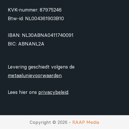
KVK-nummer: 87975246
Btw-id: NL004361903B10
IBAN: NL30ABNA0411740091
BIC: ABNANL2A
Levering geschiedt volgens de
metaalunievoorwaarden
.
Lees hier ons
privacybeleid
.
Copyright © 2026 -
RAAP Media