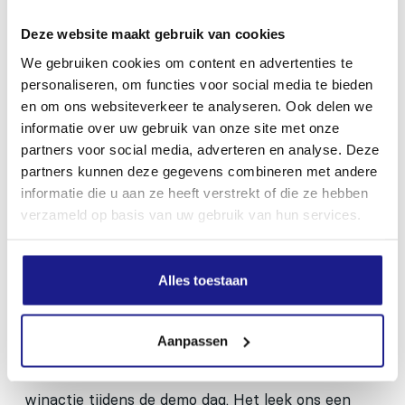
Deze website maakt gebruik van cookies
We gebruiken cookies om content en advertenties te
personaliseren, om functies voor social media te bieden
Ook is er veel aandacht besteed aan de
en om ons websiteverkeer te analyseren. Ook delen we
kettingzaag hoek. We hebben houtsnippers
informatie over uw gebruik van onze site met onze
neergestrooid voor de finishing touch, maar het
partners voor social media, adverteren en analyse. Deze
echte stoere werk werd toch echt gedaan door
partners kunnen deze gegevens combineren met andere
informatie die u aan ze heeft verstrekt of die ze hebben
onze Erik Jan en Jasper! Jasper heeft een
verzameld op basis van uw gebruik van hun services.
prachtige vogel gemaakt uit een houtblok.
Alles toestaan
WINACTIE KETTINGZAAG
Aanpassen
Wij als Mechanisatie Franeker konden niet
achterblijven en hebben groots uitgepakt met een
winactie tijdens de demo dag. Het leek ons een