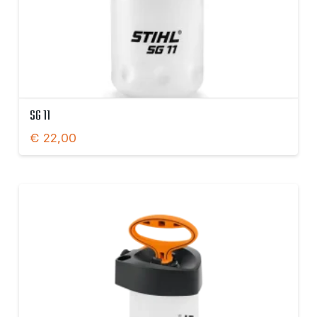
SG 11
€
22,00