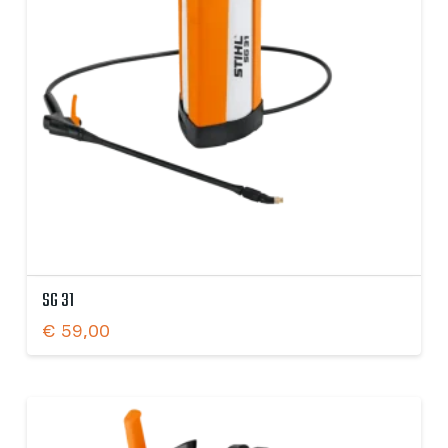
SG 31
€
59,00