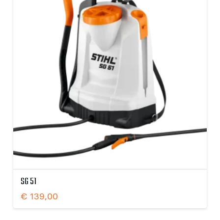
SG 51
€
139,00