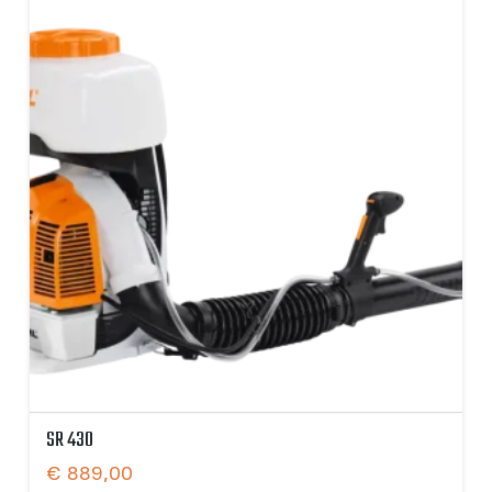
SR 430
€
889,00