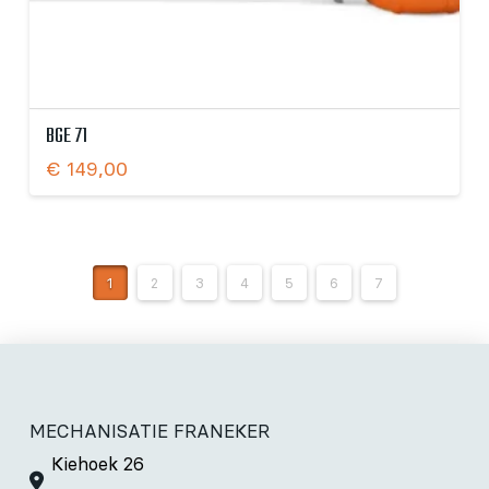
BGE 71
€
149,00
1
2
3
4
5
6
7
MECHANISATIE FRANEKER
Kiehoek 26