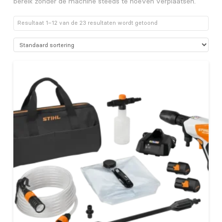
bereik zonder de machine steeds te hoeven verplaatsen.
Resultaat 1–12 van de 23 resultaten wordt getoond