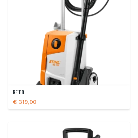
RE 110
€
319,00