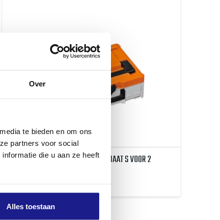
Over
 media te bieden en om ons
ze partners voor social
nformatie die u aan ze heeft
ACCUBOX, SYSTAINER³-SYSTEEM MAAT S VOOR 2
ACCU'S EN LADER
€
69,00
Alles toestaan