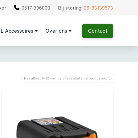
ker
0517-396800
Bij storing:
06-83139573
L Accessoires
Over ons
Contact
Resultaat 1–12 van de 61 resultaten wordt getoond