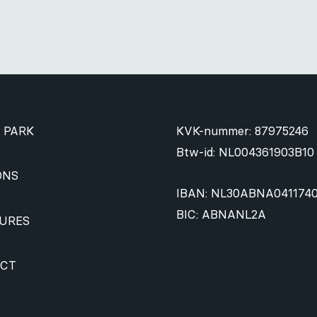
 PARK
KVK-nummer: 87975246
Btw-id: NL004361903B10
ONS
IBAN: NL30ABNA041174
BIC: ABNANL2A
URES
CT