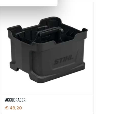
ACCUDRAGER
€
48,20