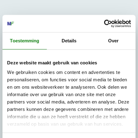
MECHANISATIE FRANEKER
Kiehoek 26
8801 RD Franeker
Toestemming
Details
Over
0517-396800
Deze website maakt gebruik van cookies
info@mechanisatiefraneker.nl
We gebruiken cookies om content en advertenties te
Bij storing:
06-83139573
personaliseren, om functies voor social media te bieden
en om ons websiteverkeer te analyseren. Ook delen we
informatie over uw gebruik van onze site met onze
partners voor social media, adverteren en analyse. Deze
partners kunnen deze gegevens combineren met andere
informatie die u aan ze heeft verstrekt of die ze hebben
OPENINGSTIJDEN
verzameld op basis van uw gebruik van hun services.
Maandag t/m vrijdag:
07:30 - 17:00
Zaterdag:
09:00 - 12:00