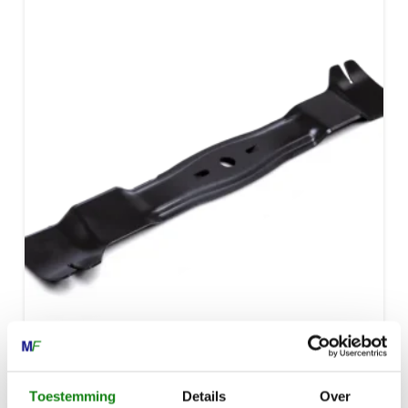
ACK 055, CATCHING-KIT
Toestemming
Details
Over
€
51,50