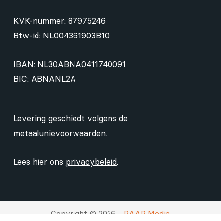
KVK-nummer: 87975246
Btw-id: NL004361903B10
IBAN: NL30ABNA0411740091
BIC: ABNANL2A
Levering geschiedt volgens de
metaalunievoorwaarden
.
Lees hier ons
privacybeleid
.
Copyright © 2026 -
RAAP Media