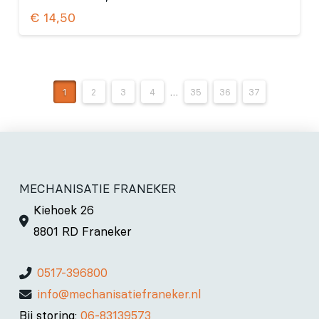
€
14,50
1
2
3
4
…
35
36
37
MECHANISATIE FRANEKER
Kiehoek 26
8801 RD Franeker
0517-396800
info@mechanisatiefraneker.nl
Bij storing:
06-83139573