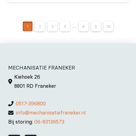
1
2
3
4
…
8
9
10
MECHANISATIE FRANEKER
Kiehoek 26
8801 RD Franeker
0517-396800
info@mechanisatiefraneker.nl
Bij storing:
06-83139573