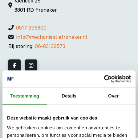
Kiehoek 26
8801 RD Franeker
0517-396800
info@mechanisatiefraneker.nl
Bij storing:
06-83139573
OPENINGSTIJDEN
Toestemming
Details
Over
Maandag t/m vrijdag:
07:30 - 17:00
Zaterdag:
09:00 - 12:00
Deze website maakt gebruik van cookies
Zondag: gesloten
We gebruiken cookies om content en advertenties te
personaliseren, om functies voor social media te bieden
Routebeschrijving