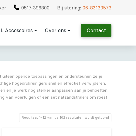
ker
0517-396800
Bij storing:
06-83139573
L Accessoires
Over ons
Contact
st uiteenlopende toepassingen en ondersteunen ze je
htige hogedrukreinigers snel en effectief verwijderen.
iden en je werk nog sterker aanpassen aan je behoeften.
ing van voertuigen of een set natzandstralers om roest
Resultaat 1–12 van de 102 resultaten wordt getoond