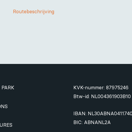
Routebeschrijving
 PARK
KVK-nummer: 87975246
Btw-id: NL004361903B10
ONS
IBAN: NL30ABNA041174
BIC: ABNANL2A
URES