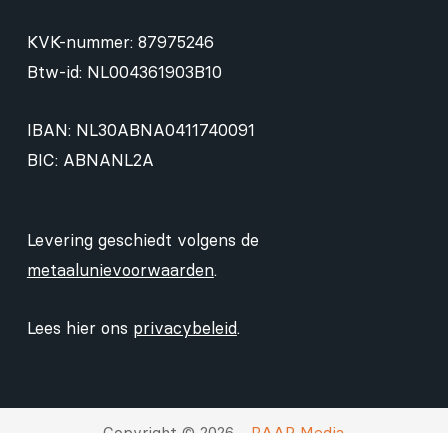
KVK-nummer: 87975246
Btw-id: NL004361903B10
IBAN: NL30ABNA0411740091
BIC: ABNANL2A
Levering geschiedt volgens de
metaalunievoorwaarden
.
Lees hier ons
privacybeleid
.
Copyright © 2026 -
RAAP Media