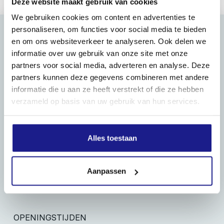
Deze website maakt gebruik van cookies
We gebruiken cookies om content en advertenties te
personaliseren, om functies voor social media te bieden
en om ons websiteverkeer te analyseren. Ook delen we
informatie over uw gebruik van onze site met onze
MECHANISATIE FRANEKER
partners voor social media, adverteren en analyse. Deze
Kiehoek 26
partners kunnen deze gegevens combineren met andere
8801 RD Franeker
informatie die u aan ze heeft verstrekt of die ze hebben
verzameld op basis van uw gebruik van hun services.
0517-396800
info@mechanisatiefraneker.nl
Alles toestaan
Bij storing:
06-83139573
Aanpassen
OPENINGSTIJDEN