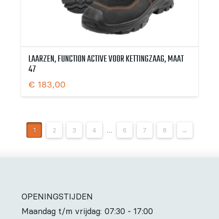
LAARZEN, FUNCTION ACTIVE VOOR KETTINGZAAG, MAAT
47
€
183,00
1
2
3
4
…
6
7
8
→
OPENINGSTIJDEN
Maandag t/m vrijdag:
07:30 - 17:00