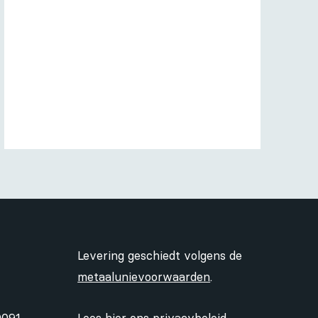
Levering geschiedt volgens de
metaalunievoorwaarden
.
0091
Lees hier ons
privacybeleid
.