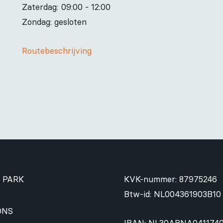
Zaterdag:
09:00 - 12:00
Zondag: gesloten
Routebeschrijving
 PARK
KVK-nummer: 87975246
Btw-id: NL004361903B10
ONS
IBAN: NL30ABNA041174