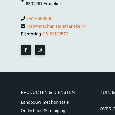
8801 RD Franeker
0517-396800
info@mechanisatiefraneker.nl
Bij storing:
06-83139573
PRODUCTEN & DIENSTEN
TUIN &
Landbouw mechanisatie
OVER 
Onderhoud & reiniging