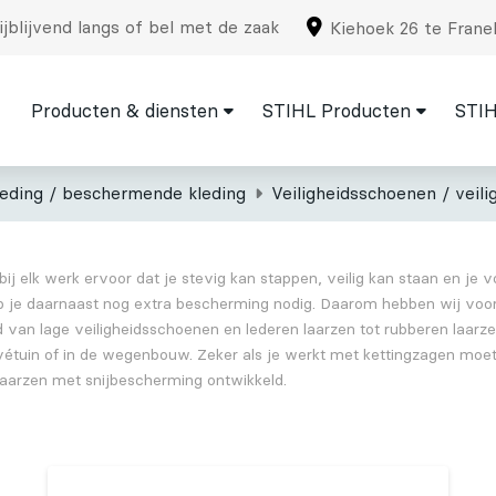
jblijvend langs of bel met de zaak
Kiehoek 26 te Frane
Producten & diensten
STIHL Producten
STIH
leding / beschermende kleding
Veiligheidsschoenen / veili
ij elk werk ervoor dat je stevig kan stappen, veilig kan staan en je 
t heb je daarnaast nog extra bescherming nodig. Daarom hebben wij v
an lage veiligheidsschoenen en lederen laarzen tot rubberen laarzen
rivétuin of in de wegenbouw. Zeker als je werkt met kettingzagen moe
slaarzen met snijbescherming ontwikkeld.