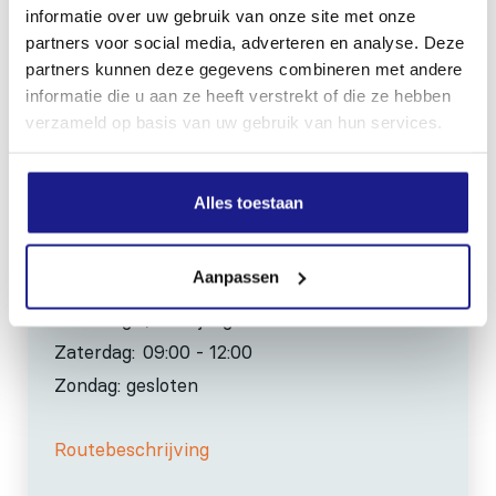
informatie over uw gebruik van onze site met onze
partners voor social media, adverteren en analyse. Deze
0517-396800
partners kunnen deze gegevens combineren met andere
info@mechanisatiefraneker.nl
informatie die u aan ze heeft verstrekt of die ze hebben
Bij storing:
06-83139573
verzameld op basis van uw gebruik van hun services.
Alles toestaan
Aanpassen
OPENINGSTIJDEN
Maandag t/m vrijdag:
07:30 - 17:00
Zaterdag:
09:00 - 12:00
Zondag: gesloten
Routebeschrijving