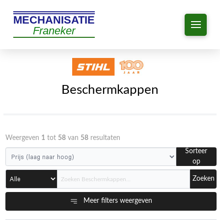
MECHANISATIE
Franeker
Beschermkappen
Weergeven
1
tot
58
van
58
resultaten
Sorteer
op
Zoeken
Meer filters weergeven