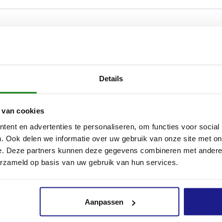
chermkap voor maaikoppen met maaidraad en PolyCut maaikop
tegen rondvliegend materiaal, zoals steentjes of snoeiafval, tijde
kzaamheden met een bosmaaier. Zo kan je volledig veilig en do
Details
 STIHL bosmaaier of kantenmaaier. De kap van robuuste en slag
mt een halve cirkel rond de achterzijde van de maaikop, zodat hij
itgeworpen materiaal rechtstreeks tegenhoudt.
 van cookies
ent en advertenties te personaliseren, om functies voor social
STIHL bosmaaiers zijn compatibel met deze beschermkap:
. Ook delen we informatie over uw gebruik van onze site met on
e. Deze partners kunnen deze gegevens combineren met andere i
bruik de maaikoppen enkel met een speciale bescherming of ee
erzameld op basis van uw gebruik van hun services.
.
Aanpassen