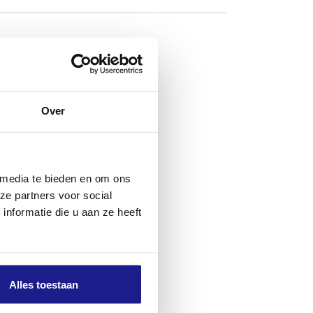
pen
ns maai- of
eltreffend
Over
vaste
 het tijdens
 media te bieden en om ons
ze partners voor social
nformatie die u aan ze heeft
n universele
Alles toestaan