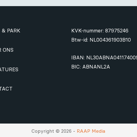
 & PARK
KVK-nummer: 87975246
Btw-id: NL004361903B10
R ONS
IBAN: NL30ABNA04117400
BIC: ABNANL2A
ATURES
TACT
Copyright © 2026 -
RAAP Media