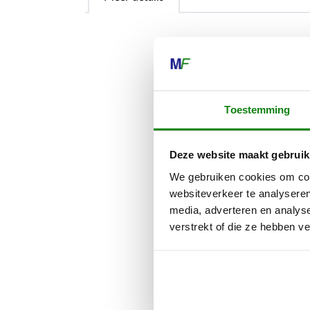
De STIHL bes
beschermt je 
onderhoudswer
Toestemming
werken met je
kunststof vor
het snoeien u
Deze website maakt gebruik
We gebruiken cookies om cont
De volgende 
websiteverkeer te analyseren
media, adverteren en analys
Opmerking: ge
verstrekt of die ze hebben v
beschermkap