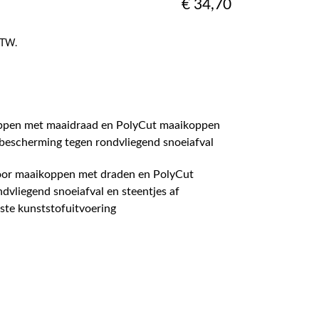
€
34,70
 BTW.
ppen met maaidraad en PolyCut maaikoppen
 bescherming tegen rondvliegend snoeiafval
oor maaikoppen met draden en PolyCut
vliegend snoeiafval en steentjes af
ste kunststofuitvoering