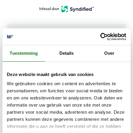
Inhoud door
MECHANISATIE FRANEKER
Toestemming
Details
Over
Kiehoek 26
8801 RD Franeker
Deze website maakt gebruik van cookies
0517-396800
We gebruiken cookies om content en advertenties te
personaliseren, om functies voor social media te bieden
info@mechanisatiefraneker.nl
en om ons websiteverkeer te analyseren. Ook delen we
Bij storing:
06-83139573
informatie over uw gebruik van onze site met onze
partners voor social media, adverteren en analyse. Deze
partners kunnen deze gegevens combineren met andere
informatie die u aan ze heeft verstrekt of die ze hebben