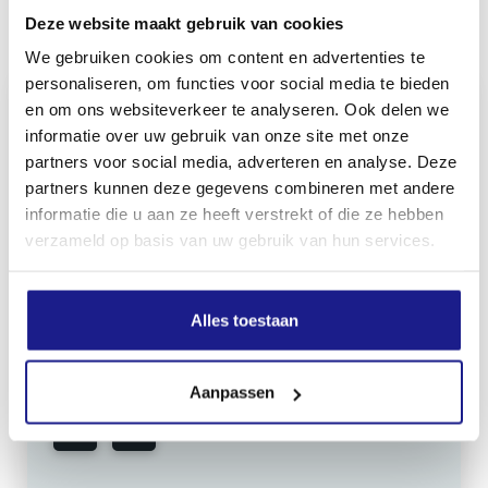
Deze website maakt gebruik van cookies
Inhoud door
We gebruiken cookies om content en advertenties te
personaliseren, om functies voor social media te bieden
en om ons websiteverkeer te analyseren. Ook delen we
informatie over uw gebruik van onze site met onze
partners voor social media, adverteren en analyse. Deze
MECHANISATIE FRANEKER
partners kunnen deze gegevens combineren met andere
Kiehoek 26
informatie die u aan ze heeft verstrekt of die ze hebben
8801 RD Franeker
verzameld op basis van uw gebruik van hun services.
0517-396800
Alles toestaan
info@mechanisatiefraneker.nl
Bij storing:
06-83139573
Aanpassen