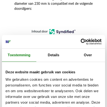
diameter van 230 mm is compatibel met de volgende
doorslijpers:
Inhoud door
Toestemming
Details
Over
MECHANISATIE FRANEKER
Kiehoek 26
Deze website maakt gebruik van cookies
8801 RD Franeker
We gebruiken cookies om content en advertenties te
personaliseren, om functies voor social media te bieden
en om ons websiteverkeer te analyseren. Ook delen we
0517-396800
informatie over uw gebruik van onze site met onze
info@mechanisatiefraneker.nl
partners voor social media, adverteren en analyse. Deze
Bij storing:
06-83139573